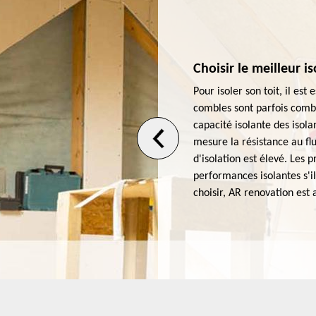
Choisir le meilleur i
des isolants à utiliser pour
Pour isoler son toit, il est 
ependant être fait pour des
combles sont parfois comb
olation thermique pour la
capacité isolante des isola
gétique d’environs jusqu’à 30 %.
mesure la résistance au flu
ieurs éléments sont à prendre en
d'isolation est élevé. Les
 un professionnel pour des
performances isolantes s'il
ce. Pour cela, faites une
choisir, AR renovation est