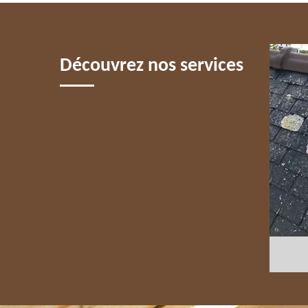
5 PARIS
Découvrez nos services
COUVREUR 75