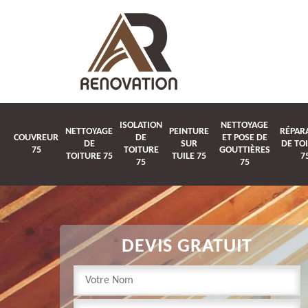
ISOLATION
NETTOYAGE
NETTOYAGE
PEINTURE
RÉPAR
COUVREUR
DE
ET POSE DE
DE
SUR
DE TO
75
TOITURE
GOUTTIÈRES
TOITURE 75
TUILE 75
7
75
75
DEVIS GRATUIT