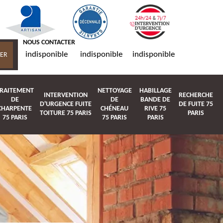
NOUS CONTACTER
indisponible
indisponible
indisponible
RAITEMENT
NETTOYAGE
HABILLAGE
INTERVENTION
RECHERCHE
DE
DE
BANDE DE
D'URGENCE FUITE
DE FUITE 75
CHARPENTE
CHÉNEAU
RIVE 75
TOITURE 75 PARIS
PARIS
75 PARIS
75 PARIS
PARIS