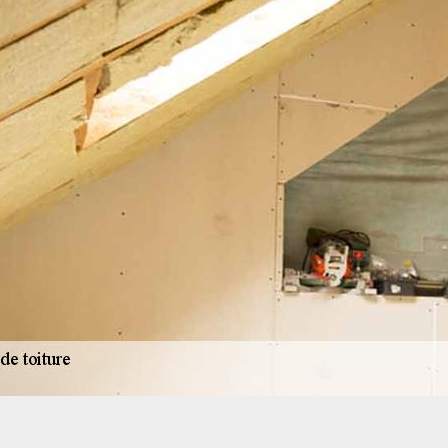
Devis isolation toiture : gratuit
Le prix des isolants est variable et selon la nature 
chaque toiture. C’est un investissement qui peut c
économies de chauffage. Choisir d’installer une is
maison permet en effet de réduire la facture éner
Si vous décidez de faire isoler votre toiture, plus
considération. Privilégiez les travaux réalisés par
raisons de qualité. AR renovation est à votre servi
demande de devis isolation toiture.