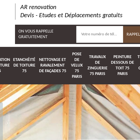
AR renovation
Devis - Etudes et Déplacements gratuits
ON VOUS RAPPELLE
GRATUITEMENT
POSE
TRAVAUX
PEINTURE
T
ATION
ETANCHÉITÉ
NETTOYAGE ET
DE
DE
DESSOUS DE
ITURE
DE TOITURE
RAVALEMENT
VELUX
ZINGUERIE
TOIT 75
5
75
DE FAÇADES 75
75
75 PARIS
PARIS
PARIS