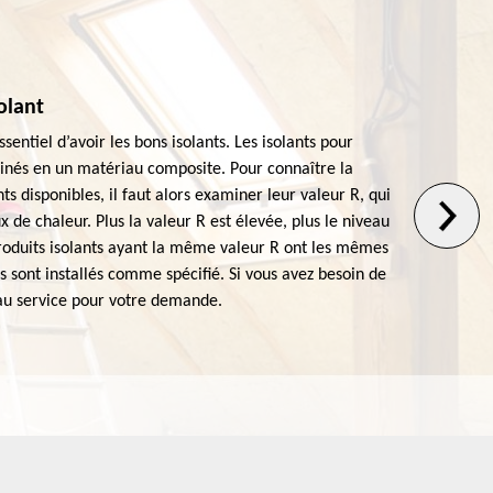
solant
Is
essentiel d’avoir les bons isolants. Les isolants pour
Ins
inés en un matériau composite. Pour connaître la
à u
nts disponibles, il faut alors examiner leur valeur R, qui
per
x de chaleur. Plus la valeur R est élevée, plus le niveau
soi
 produits isolants ayant la même valeur R ont les mêmes
moy
s sont installés comme spécifié. Si vous avez besoin de
l’i
 au service pour votre demande.
Fai