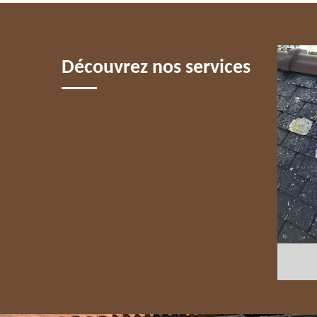
S
Découvrez nos services
COUVREUR 75
NETT