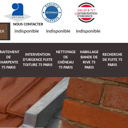
NOUS CONTACTER
indisponible
indisponible
indisponible
RAITEMENT
NETTOYAGE
HABILLAGE
INTERVENTION
RECHERCHE
DE
DE
BANDE DE
D'URGENCE FUITE
DE FUITE 75
CHARPENTE
CHÉNEAU
RIVE 75
TOITURE 75 PARIS
PARIS
75 PARIS
75 PARIS
PARIS