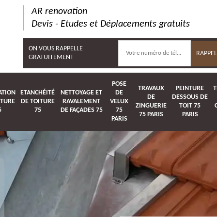
AR renovation
Devis - Etudes et Déplacements gratuits
ON VOUS RAPPELLE
GRATUITEMENT
POSE
TRAVAUX
PEINTURE
T
ATION
ETANCHÉITÉ
NETTOYAGE ET
DE
DE
DESSOUS DE
ITURE
DE TOITURE
RAVALEMENT
VELUX
ZINGUERIE
TOIT 75
5
75
DE FAÇADES 75
75
75 PARIS
PARIS
PARIS