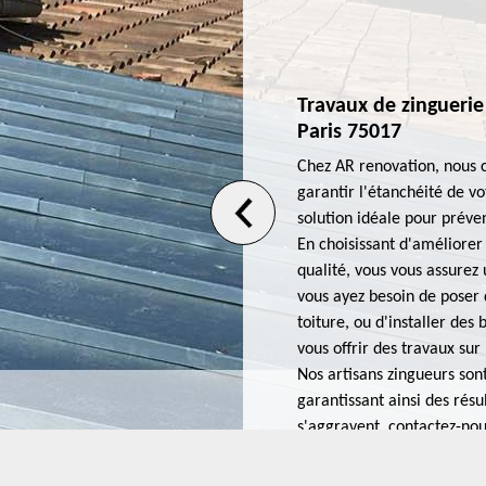
s travaux de zinguerie à
Travaux de zinguerie 
Paris 75017
ie à 75017 est une décision
Chez AR renovation, nous 
renons à quel point votre toit
garantir l'étanchéité de vo
aris 17 et c'est pourquoi nous
solution idéale pour préven
exceptionnel. Nos artisans
En choisissant d'améliorer
des matériaux de haute qualité
qualité, vous vous assurez
e toiture. Chez AR renovation,
vous ayez besoin de poser d
 nous adaptons à vos besoins
toiture, ou d'installer des
 délais. Notre réputation à
vous offrir des travaux sur
i du détail, car nous croyons
Nos artisans zingueurs sont
 visite. Faites confiance à AR
garantissant ainsi des rés
expertise technique et rapport
s'aggravent, contactez-nous
qu'il mérite.
75017. Nous sommes là pou
zinguerie et vous offrir la 