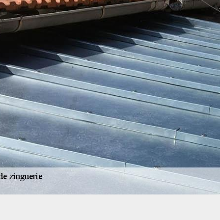
Pourquoi choisir AR renovation pour vo
75017 ?
Choisir AR renovation pour vos travaux de zinguer
judicieuse pour de nombreuses raisons. Nous comp
est crucial pour la protection de votre maison à P
nous engageons à fournir un service de zinguerie 
zingueurs, passionnés et expérimentés, utilisent 
pour garantir la durabilité et l'esthétique de votr
nous savons que chaque projet est unique et nous
spécifiques, tout en respectant votre budget et vos
75017 repose sur notre transparence et notre souc
que votre satisfaction est notre meilleure carte de
renovation pour un service de zinguerie qui allie 
humain, et redonnez à votre toit toute l'attention 