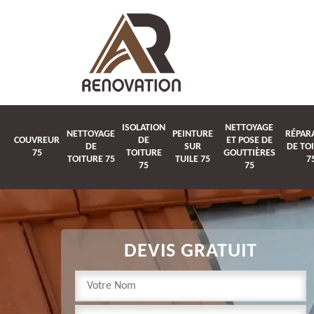
ISOLATION
NETTOYAGE
NETTOYAGE
PEINTURE
RÉPAR
COUVREUR
DE
ET POSE DE
DE
SUR
DE TO
75
TOITURE
GOUTTIÈRES
TOITURE 75
TUILE 75
7
75
75
DEVIS GRATUIT