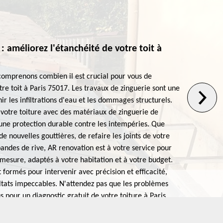
: améliorez l'étanchéité de votre toit à
Pa
Dan
comprenons combien il est crucial pour vous de
ren
tre toit à Paris 75017. Les travaux de zinguerie sont une
grâ
ir les infiltrations d'eau et les dommages structurels.
dév
 votre toiture avec des matériaux de zinguerie de
mai
 une protection durable contre les intempéries. Que
mat
e nouvelles gouttières, de refaire les joints de votre
fin
 bandes de rive, AR renovation est à votre service pour
ins
 mesure, adaptés à votre habitation et à votre budget.
dis
 formés pour intervenir avec précision et efficacité,
spé
ultats impeccables. N'attendez pas que les problèmes
d'e
 pour un diagnostic gratuit de votre toiture à Paris
con
r vous accompagner dans tous vos projets de
pro
tranquillité d'esprit que vous méritez.