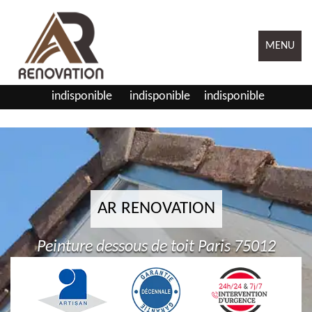
MENU
indisponible
indisponible
indisponible
AR RENOVATION
Peinture dessous de toit Paris 75012