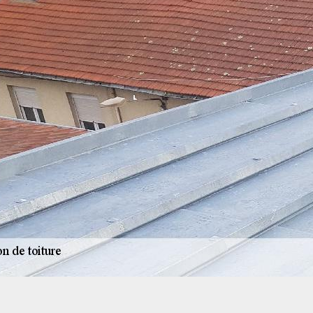
Réparation de toiture dans le 75004
Notre entreprise AR renovation à Paris 4 et dans l
pour tous travaux de réparation de toiture. En eff
coups et des attaques extérieures, la toiture peu
moins importants. En nous faisant appel, nos couv
intervenir dans tout Paris 4 et ses environs. Nous 
produits et de matériels appropriés pour remettre 
réparation des toitures, nous pouvons également ef
couverture.