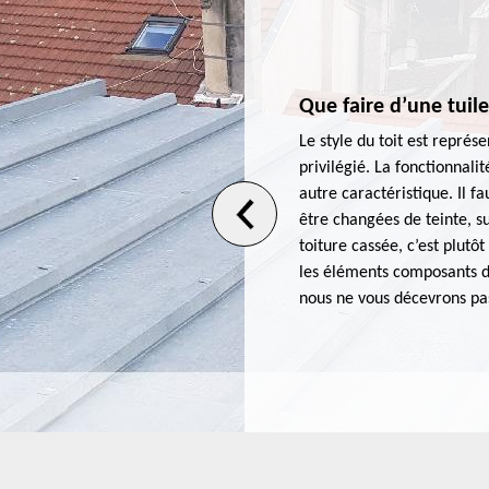
Que faire d’une tuil
e 75004 est l’adresse à retenir
Le style du toit est représe
et, à cause des intempéries, des
privilégié. La fonctionnalit
t subir des dommages plus ou
autre caractéristique. Il fa
reurs professionnels peuvent
être changées de teinte, su
nous munissons d’outils, de
toiture cassée, c’est plut
votre toiture à neuf. À part la
les éléments composants de
fectuer l’isolation de la
nous ne vous décevrons pa