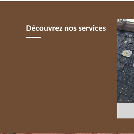
5 PARIS
Découvrez nos services
COUVREUR 75