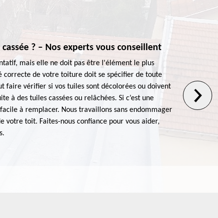
e cassée ? – Nos experts vous conseillent
Ur
ntatif, mais elle ne doit pas être l'élément le plus
Not
é correcte de votre toiture doit se spécifier de toute
pre
ut faire vérifier si vos tuiles sont décolorées ou doivent
toi
ite à des tuiles cassées ou relâchées. Si c’est une
fac
ôt facile à remplacer. Nous travaillons sans endommager
Nou
 votre toit. Faites-nous confiance pour vous aider,
env
s.
pou
toi