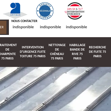
NOUS CONTACTER
indisponible
indisponible
indisponible
RAITEMENT
NETTOYAGE
HABILLAGE
INTERVENTION
RECHERCHE
DE
DE
BANDE DE
D'URGENCE FUITE
DE FUITE 75
CHARPENTE
CHÉNEAU
RIVE 75
TOITURE 75 PARIS
PARIS
75 PARIS
75 PARIS
PARIS