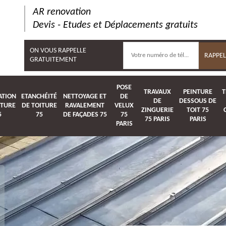
AR renovation
Devis - Etudes et Déplacements gratuits
ON VOUS RAPPELLE
GRATUITEMENT
POSE
TRAVAUX
PEINTURE
T
ATION
ETANCHÉITÉ
NETTOYAGE ET
DE
DE
DESSOUS DE
ITURE
DE TOITURE
RAVALEMENT
VELUX
ZINGUERIE
TOIT 75
5
75
DE FAÇADES 75
75
75 PARIS
PARIS
PARIS