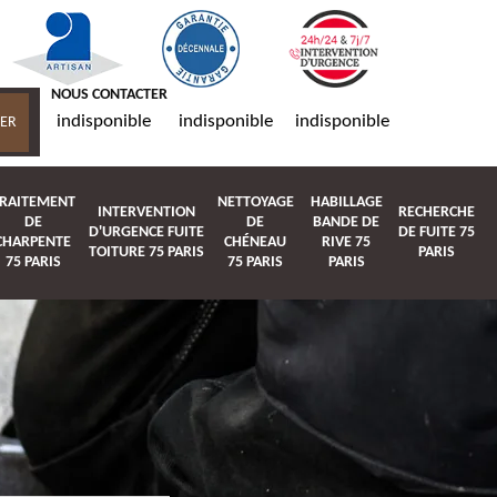
NOUS CONTACTER
indisponible
indisponible
indisponible
RAITEMENT
NETTOYAGE
HABILLAGE
INTERVENTION
RECHERCHE
DE
DE
BANDE DE
D'URGENCE FUITE
DE FUITE 75
CHARPENTE
CHÉNEAU
RIVE 75
TOITURE 75 PARIS
PARIS
75 PARIS
75 PARIS
PARIS