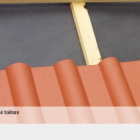
Tarif toit étanche de AR renovation da
Le prix de l’étanchéité de toitures dépend des me
selon la difficulté de l'intervention de nos artisan
trois jours d’opération environ. En plus de réduire 
l’humidité peut aussi être la cause de la perméabil
soit, une mise en étanchéité s'avère être néces
faire appel à des couvreurs qualifiés comme AR r
vous assurons un travail satisfaisant respectant l