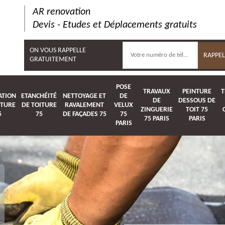
AR renovation
Devis - Etudes et Déplacements gratuits
ON VOUS RAPPELLE
GRATUITEMENT
POSE
TRAVAUX
PEINTURE
T
ATION
ETANCHÉITÉ
NETTOYAGE ET
DE
DE
DESSOUS DE
ITURE
DE TOITURE
RAVALEMENT
VELUX
ZINGUERIE
TOIT 75
5
75
DE FAÇADES 75
75
75 PARIS
PARIS
PARIS