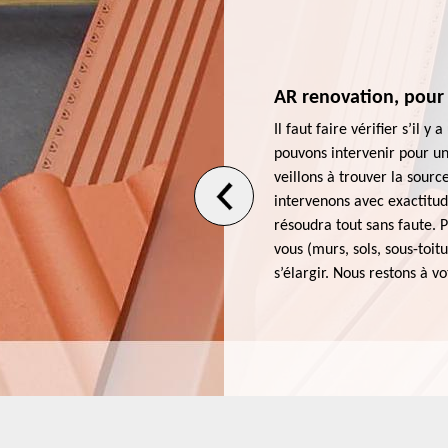
ns le 75013
AR renovation, pour 
mbranes à placer. Cela varie
Il faut faire vérifier s’il y
s. Une intervention spécialisée de
pouvons intervenir pour un
la solidité de la gouttière,
veillons à trouver la source
ité de la toiture. Quoi qu’il en
intervenons avec exactitud
saire. Nous recommandons de
résoudra tout sans faute. P
enovation. Expérimentée, nous
vous (murs, sols, sous-toi
es normes.
s’élargir. Nous restons à vo