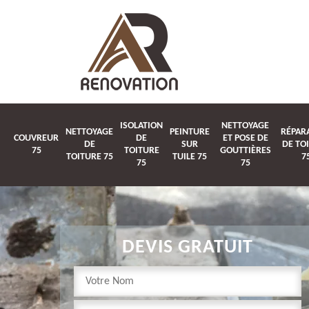
ISOLATION
NETTOYAGE
NETTOYAGE
PEINTURE
RÉPAR
COUVREUR
DE
ET POSE DE
DE
SUR
DE TO
75
TOITURE
GOUTTIÈRES
TOITURE 75
TUILE 75
7
75
75
DEVIS GRATUIT