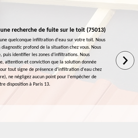
une recherche de fuite sur le toit (75013)
AR
 a une quelconque infiltration d'eau sur votre toit. Nous
Rie
 diagnostic profond de la situation chez vous. Nous
bat
, puis identifier les zones d’infiltrations. Nous
vou
e, attention et conviction que la solution donnée
mei
our tout signe de présence d'infiltration d'eau chez
éta
ture), ne négligez aucun point pour l'empêcher de
fui
tre disposition à Paris 13.
d’é
gra