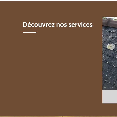
5 PARIS
Découvrez nos services
COUVREUR 75